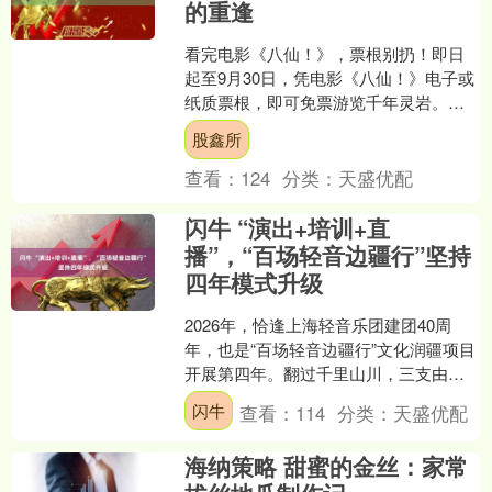
的重逢
看完电影《八仙！》，票根别扔！即日
起至9月30日，凭电影《八仙！》电子或
纸质票根，即可免票游览千年灵岩。
1985年，经典电视剧《八仙过海》火遍
股鑫所
大江南北，“八仙....
查看：
124
分类：
天盛优配
闪牛 “演出+培训+直
播”，“百场轻音边疆行”坚持
四年模式升级
2026年，恰逢上海轻音乐团建团40周
年，也是“百场轻音边疆行”文化润疆项目
开展第四年。翻过千里山川，三支由党
员骨干带队的演出小分队兵分多路，穿
闪牛
查看：
114
分类：
天盛优配
梭在草湖项目区、....
海纳策略 甜蜜的金丝：家常