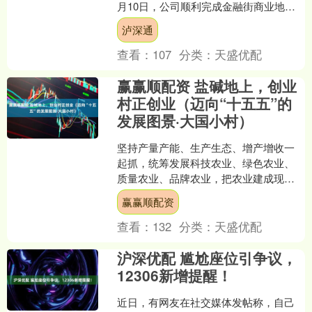
月10日，公司顺利完成金融街商业地产
第2期（金融街中心）资产支持专项计划
泸深通
（以下简....
查看：
107
分类：
天盛优配
赢赢顺配资 盐碱地上，创业
村正创业（迈向“十五五”的
发展图景·大国小村）
坚持产量产能、生产生态、增产增收一
起抓，统筹发展科技农业、绿色农业、
质量农业、品牌农业，把农业建成现代
化大产业。 ——摘自“十五五”规划建议
赢赢顺配资
吉林省白城市镇赉县....
查看：
132
分类：
天盛优配
沪深优配 尴尬座位引争议，
12306新增提醒！
近日，有网友在社交媒体发帖称，自己