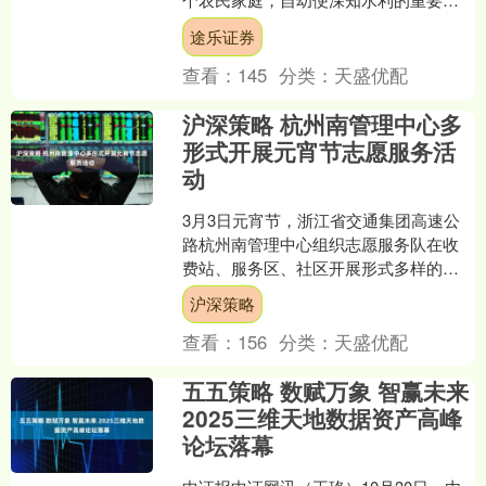
性，他考中进士后提议测三大流域水
途乐证券
道，晚年又编《农政全书》。他....
查看：
145
分类：
天盛优配
沪深策略 杭州南管理中心多
形式开展元宵节志愿服务活
动
3月3日元宵节，浙江省交通集团高速公
路杭州南管理中心组织志愿服务队在收
费站、服务区、社区开展形式多样的主
题活动，在传承传统文化的同时，传递
沪深策略
安全理念与旅途温暖。 ....
查看：
156
分类：
天盛优配
五五策略 数赋万象 智赢未来
2025三维天地数据资产高峰
论坛落幕