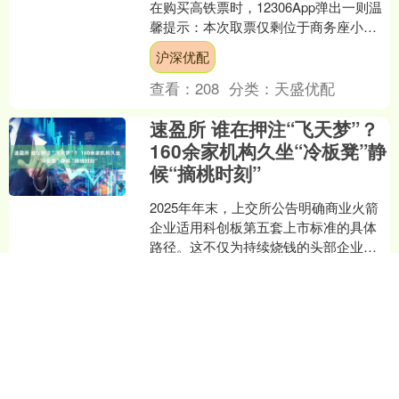
在购买高铁票时，12306App弹出一则温
馨提示：本次取票仅剩位于商务座小舱
后排的一等座位（椅背不可调整，双人
沪深优配
座中间无隔开扶手....
查看：
208
分类：
天盛优配
速盈所 谁在押注“飞天梦”？
160余家机构久坐“冷板凳”静
候“摘桃时刻”
2025年年末，上交所公告明确商业火箭
企业适用科创板第五套上市标准的具体
路径。这不仅为持续烧钱的头部企业打
开了通往资本市场的闸门，更让背后潜
速盈所
伏十年、深度布局的超....
查看：
157
分类：
天盛优配
国尚策略 国际视点｜“妄图推
进军备扩张，将使日本走上
极其危险的道路”