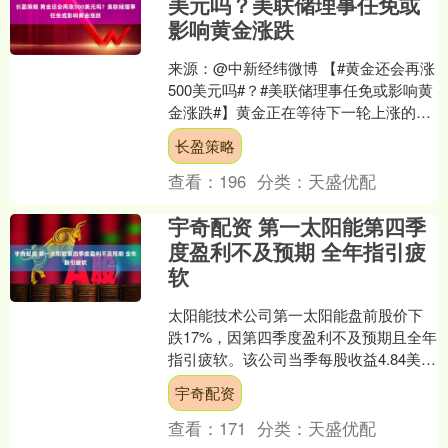
美元吗？美联储理事任免或
影响黄金涨跌
来源：@中新经纬微博 【#黄金还会再涨
500美元吗#？#美联储理事任免或影响黄
金涨跌#】黄金正在等待下一轮上涨的驱
动因素。美国最高法院周三表示，将在
长盈策略
明年1月21....
查看：
196
分类：
天盛优配
宇奇配资 第一太阳能第四季
度盈利不及预期 全年指引疲
软
太阳能技术公司第一太阳能盘前股价下
跌17%，因第四季度盈利不及预期且全年
指引疲软。该公司当季每股收益4.84美
元，低于伦敦证券交易所集团调查分析
宇奇配资
师预期的5.15....
查看：
171
分类：
天盛优配