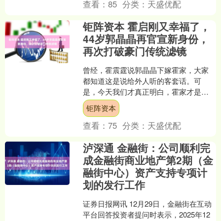
查看：
85
分类：
天盛优配
钜阵资本 霍启刚又幸福了，
44岁郭晶晶再官宣新身份，
再次打破豪门传统滤镜
曾经，霍震霆说郭晶晶下嫁霍家，大家
都知道这是说给外人听的客套话。可
是，今天我们才真正明白，霍家才是那
个捡到宝的人。 展开剩余76% 郭晶晶用
钜阵资本
自己的努力，证明了奥....
查看：
75
分类：
天盛优配
泸深通 金融街：公司顺利完
成金融街商业地产第2期（金
融街中心）资产支持专项计
划的发行工作
证券日报网讯 12月29日，金融街在互动
平台回答投资者提问时表示，2025年12