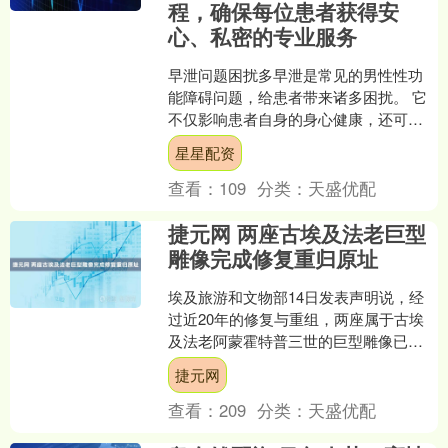
程，确保每位患者获得安
心、私密的专业服务
早泄问题困扰多早泄是常见的男性性功
能障碍问题，给患者带来诸多困扰。 它
不仅影响患者自身的身心健康，还可能
对夫妻关系、家庭和谐产生负面影响。
星星配资
有研究表明，在男性性....
查看：
109
分类：
天盛优配
捷元网 两座古埃及法老巨型
雕像完成修复重归原址
埃及旅游和文物部14日发表声明说，经
过近20年的修复与重组，两座属于古埃
及法老阿蒙霍特普三世的巨型雕像已重
新安置在位于埃及南部卢克索的阿蒙霍
捷元网
特普三世神庙遗址。两....
查看：
209
分类：
天盛优配