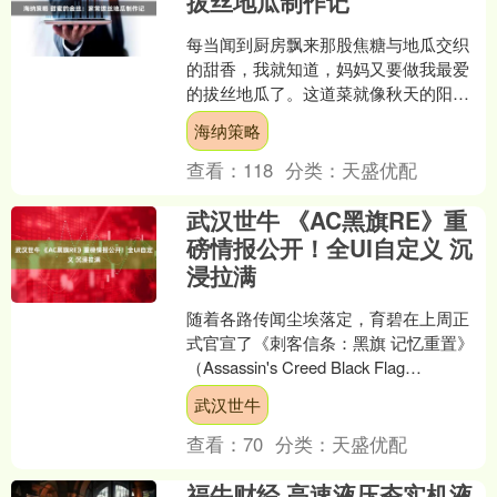
拔丝地瓜制作记
每当闻到厨房飘来那股焦糖与地瓜交织
的甜香，我就知道，妈妈又要做我最爱
的拔丝地瓜了。这道菜就像秋天的阳
光，金黄诱人，夹起一块，能拉出长长
海纳策略
的糖丝，像金色的丝线缠绕在....
查看：
118
分类：
天盛优配
武汉世牛 《AC黑旗RE》重
磅情报公开！全UI自定义 沉
浸拉满
随着各路传闻尘埃落定，育碧在上周正
式官宣了《刺客信条：黑旗 记忆重置》
（Assassin's Creed Black Flag
Resynced）。令人惊喜的是....
武汉世牛
查看：
70
分类：
天盛优配
福牛财经 高速液压夯实机液