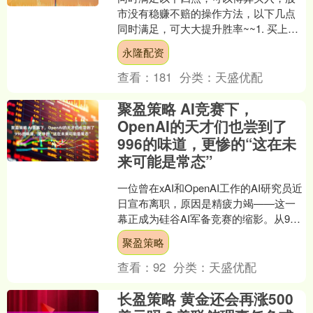
市没有稳赚不赔的操作方法，以下几点
同时满足，可大大提升胜率~~1. 买上涨
趋势均线系统：5日10日20日均线为多头
永隆配资
排列（上涨信....
查看：
181
分类：
天盛优配
聚盈策略 AI竞赛下，
OpenAI的天才们也尝到了
996的味道，更惨的“这在未
来可能是常态”
一位曾在xAI和OpenAI工作的AI研究员近
日宣布离职，原因是精疲力竭——这一
幕正成为硅谷AI军备竞赛的缩影。从996
到每天16小时、每周百小时的极端工作
聚盈策略
制，....
查看：
92
分类：
天盛优配
长盈策略 黄金还会再涨500