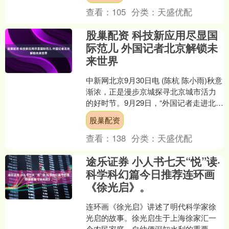
查看：
105
分类：
天盛优配
股巢配资 科技新应用尽显国
际范儿 外国记者北京解锁未
来世界
中新网北京9月30日电 (陈杭 陈小雨)秋意
渐浓，正是漫步京城探寻北京城市活力
的好时节。9月29日，“外国记者走进北
京”——经开区专题推介成功举行，来自
股巢配资
俄罗斯、....
查看：
138
分类：
天盛优配
途乐证券 小人书七天“悦”读·
科学科幻篇今日推荐连环画
《徐光启》。
连环画《徐光启》讲述了明代科学家徐
光启的故事。徐光启生于上海徐家汇一
个农民家庭，自幼便深知水利的重要