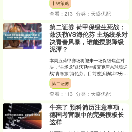
申银策略
型开放式指数证券投资基金....
查看：
213
分类：
天盛优配
第二证券 荷甲保级生死战：
兹沃勒VS海伦芬 主场绞杀对
决青春风暴，谁能摆脱降级
泥潭？
本周五荷甲赛场将迎来一场保级焦点对
决，“主场龙”兹沃勒坐镇麦克唐奈球场迎
战“青春旅”海伦芬。目前兹沃勒以22分位
列积分榜倒数第三，处于降级附加赛
第二证券
区；海伦芬则以2....
查看：
113
分类：
天盛优配
牛来了 预科简历注意事项，
德国考官眼中的完美模板长
这样