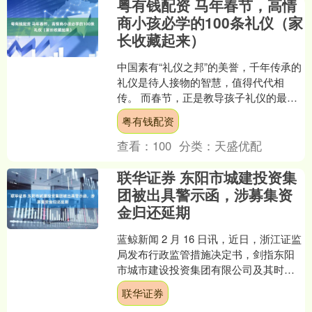
粤有钱配资 马年春节，高情
商小孩必学的100条礼仪（家
长收藏起来）
中国素有“礼仪之邦”的美誉，千年传承的
礼仪是待人接物的智慧，值得代代相
传。 而春节，正是教导孩子礼仪的最佳
契机。 今天虎妈为大家整理 100 条新春
粤有钱配资
礼仪。 照着....
查看：
100
分类：
天盛优配
联华证券 东阳市城建投资集
团被出具警示函，涉募集资
金归还延期
蓝鲸新闻 2 月 16 日讯，近日，浙江证监
局发布行政监管措施决定书，剑指东阳
市城市建设投资集团有限公司及其时任
财务负责人何韬。 决定书显示，东阳市
联华证券
城市建设投资....