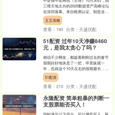
中证报中证网讯（王珞）10月30日，由
三维天地主办的2025数据资产高峰论坛
在深圳落幕。来自检测认证、制造业、
能源化工、生物医药与医疗健康、物
五五策略
流、新材料、工程建....
查看：
190
分类：
天盛优配
51配资 过年10天净赚8460
元，是我太贪心了吗？
相信不少网友，都趁着刚刚过去的春节
假期好好地休息了一把，毕竟纵观一
年，也就这个10天左右的假期最长，让
大家不仅能够走亲访友，还能好好地休
51配资
养生息，解除劳累了一整年....
查看：
210
分类：
天盛优配
永隆配资 简单粗暴的判断一
支股票能否买入！
同时满足以下四点，可以博弈买入，股