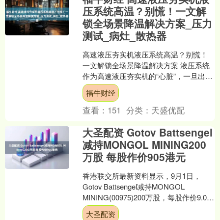
压系统高温？别慌！一文解
锁全场景降温解决方案_压力
测试_病灶_散热器
高速液压夯实机液压系统高温？别慌！
一文解锁全场景降温解决方案 液压系统
作为高速液压夯实机的“心脏”，一旦出现
油温异常飙升（＞85℃），不仅会导致
福牛财经
密封件老化漏油、....
查看：
151
分类：
天盛优配
大圣配资 Gotov Battsengel
减持MONGOL MINING200
万股 每股作价905港元
香港联交所最新资料显示，9月1日，
Gotov Battsengel减持MONGOL
MINING(00975)200万股，每股作价9.05
港元，总金额为1810....
大圣配资