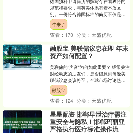
德国预科申请简历的撰写存在着独特的
规范和要求，与英美体系有着本质区
别。一份符合德国标准的简历不仅是个
人经历的简单罗列，更是学术能力和专
牛来了
业素养的集中体现。理解德国....
查看：
170
分类：
天盛优配
融股宝 美联储议息在即 年末
资产如何配置？
美联储的“声音”为何如此重要？ 经常关注
财经动态的朋友们，是否留意到每逢美
联储议息会议将至，全球市场讨论热度
便开始升温。本轮美联储议息会议将于
融股宝
下周美东时间12月....
查看：
124
分类：
天盛优配
星星配资 邯郸早泄治疗需注
重安全与隐私！邯郸玛丽亚
严格执行医疗标准操作流