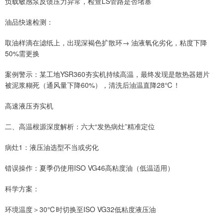
负载敏感泵反馈压力异常，检查LS管路是否堵塞
油品快速检测：
取油样滴在滤纸上，出现深褐色扩散环→ 油液氧化劣化，粘度下降
50%需更换
案例警示：某工地YSR360夯实机持续高温，最终发现是散热器翅片
被泥浆糊死（通风量下降60%），清洗后油温直降28℃！
高速液压夯实机
二、高温根源深度解析：六大“发热病灶”精准定位
病灶1：液压油选型不当或劣化
错误操作：夏季仍使用ISO VG46高粘度油（低温适用）
科学方案：
环境温度＞30℃时切换至ISO VG32低粘度液压油