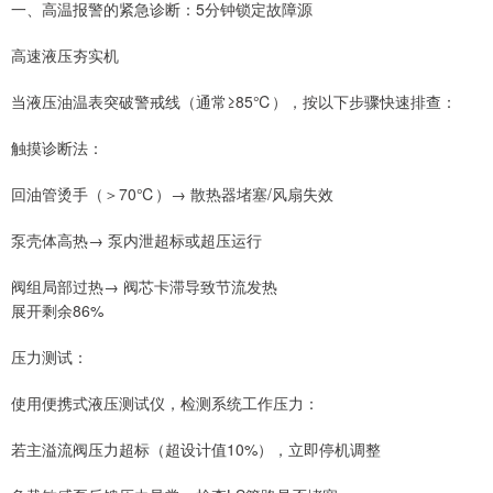
一、高温报警的紧急诊断：5分钟锁定故障源
高速液压夯实机
当液压油温表突破警戒线（通常≥85℃），按以下步骤快速排查：
触摸诊断法：
回油管烫手（＞70℃）→ 散热器堵塞/风扇失效
泵壳体高热→ 泵内泄超标或超压运行
阀组局部过热→ 阀芯卡滞导致节流发热
展开剩余86%
压力测试：
使用便携式液压测试仪，检测系统工作压力：
若主溢流阀压力超标（超设计值10%），立即停机调整