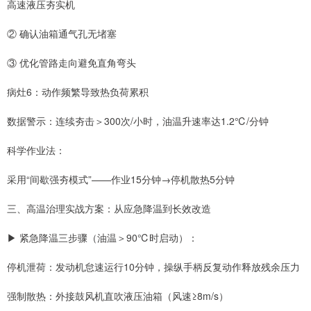
高速液压夯实机
② 确认油箱通气孔无堵塞
③ 优化管路走向避免直角弯头
病灶6：动作频繁导致热负荷累积
数据警示：连续夯击＞300次/小时，油温升速率达1.2℃/分钟
科学作业法：
采用“间歇强夯模式”——作业15分钟→停机散热5分钟
三、高温治理实战方案：从应急降温到长效改造
▶ 紧急降温三步骤（油温＞90℃时启动）：
停机泄荷：发动机怠速运行10分钟，操纵手柄反复动作释放残余压力
强制散热：外接鼓风机直吹液压油箱（风速≥8m/s）