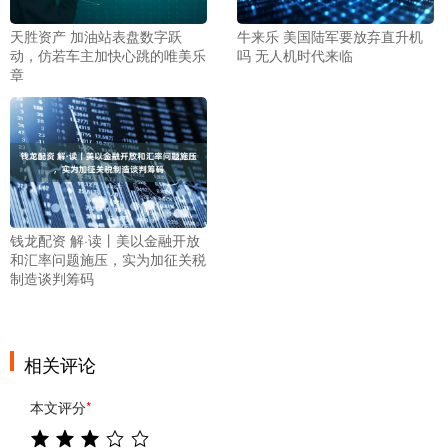
天胜资产 加油站表盘数字跃
牛来乐 美国陆军要放弃直升机
动，仿若车主加快心跳的唯美乐
吗 无人机时代来临
章
钱龙配资 解·读丨美以金融开放
和汇率问题施压，实为加征关税
制造谈判筹码
相关评论
本文评分
*