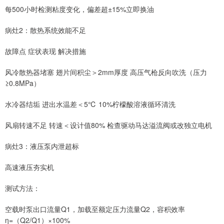
每500小时检测粘度变化，偏差超±15%立即换油
病灶2：散热系统效能不足
故障点 症状表现 解决措施
风冷散热器堵塞 翅片间积尘＞2mm厚度 高压气枪反向吹洗（压力
≥0.8MPa）
水冷器结垢 进出水温差＜5℃ 10%柠檬酸溶液循环清洗
风扇转速不足 转速＜设计值80% 检查驱动马达溢流阀或改独立电机
病灶3：液压泵内泄超标
高速液压夯实机
测试方法：
空载时泵出口流量Q1，加载至额定压力流量Q2，容积效率
η=（Q2/Q1）×100%