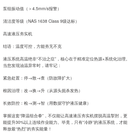
泵组振动值（＞4.5mm/s报警）
清洁度等级（NAS 1638 Class 9级达标）
高速液压夯实机
结语：温度可控，方能夯无不克
液压系统高温绝非“不治之症”，核心在于精准定位热源+系统化治理。
当您发现油温异常时，请牢记：
紧急处置：停→散→查（防故障扩大）
根因治理：改→换→升（从源头扼杀发热）
长效防控：检→测→智（用数据守护液压健康）
掌握这套“降温组合拳”，不仅能让高速液压夯实机摆脱高温掣肘，更
能提升30%以上连续作业能力。毕竟，只有“冷静”的液压系统，才能
释放最“热烈”的夯实能量！