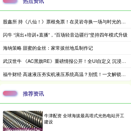
热点资讯
股鑫所 持《八仙！》票根免票！在灵岩寺换一场与时光的重逢
闪牛 “演出+培训+直播”，“百场轻音边疆行”坚持四年模式升级
海纳策略 甜蜜的金丝：家常拔丝地瓜制作记
武汉世牛 《AC黑旗RE》重磅情报公开！全UI自定义 沉浸拉满
福牛财经 高速液压夯实机液压系统高温？别慌！一文解锁全场景降温解决方案_压力测试_病灶_散热器
推荐资讯
牛津配资 全球海拔最高塔式光热电站开工
建设