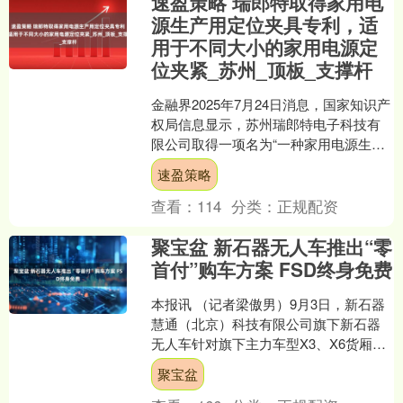
速盈策略 瑞郎特取得家用电
源生产用定位夹具专利，适
用于不同大小的家用电源定
位夹紧_苏州_顶板_支撑杆
金融界2025年7月24日消息，国家知识产
权局信息显示，苏州瑞郎特电子科技有
限公司取得一项名为“一种家用电源生产
用定位夹具”的专利，授权公告号
速盈策略
CN2231305....
查看：
114
分类：
正规配资
聚宝盆 新石器无人车推出“零
首付”购车方案 FSD终身免费
本报讯 （记者梁傲男）9月3日，新石器
慧通（北京）科技有限公司旗下新石器
无人车针对旗下主力车型X3、X6货厢
车，正式推出“零首付、零利息、48期分
聚宝盆
期”购车方案，....