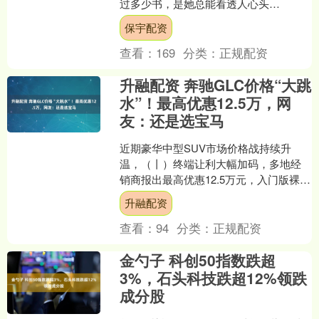
过多少书，是她总能看透人心头
的“结”—— 那些藏在怨、恨、不满里的
保宇配资
“五毒”，经她几句话....
查看：
169
分类：
正规配资
升融配资 奔驰GLC价格“大跳
水”！最高优惠12.5万，网
友：还是选宝马
近期豪华中型SUV市场价格战持续升
温，（丨）终端让利大幅加码，多地经
销商报出最高优惠12.5万元，入门版裸车
价下探至27万出头，落地约33万，创下
升融配资
近年低价纪录。....
查看：
94
分类：
正规配资
金勺子 科创50指数跌超
3%，石头科技跌超12%领跌
成分股