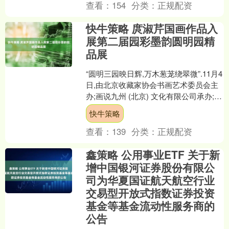
查看：
154
分类：
正规配资
快牛策略 庹淑芹国画作品入
展第二届园彩墨韵圆明园精
品展
“圆明三园映日辉,万木葱茏绕翠微”.11月4
日,由北京收藏家协会书画艺术委员会主
办;画说九州 (北京) 文化有限公司承办;圆
明园海棠书院支持;北京东方中国诗书
快牛策略
画....
查看：
139
分类：
正规配资
鑫策略 公用事业ETF 关于新
增中国银河证券股份有限公
司为华夏国证航天航空行业
交易型开放式指数证券投资
基金等基金流动性服务商的
公告