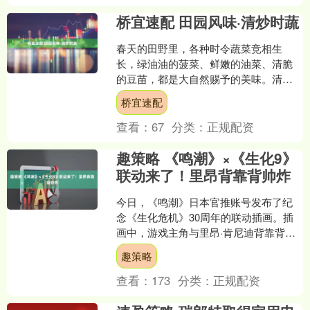
桥宜速配 田园风味·清炒时蔬
春天的田野里，各种时令蔬菜竞相生
长，绿油油的菠菜、鲜嫩的油菜、清脆
的豆苗，都是大自然赐予的美味。清炒
时蔬，看似简单，却最能考验厨师的功
桥宜速配
力，也最能保留蔬菜的原汁原....
查看：
67
分类：
正规配资
趣策略 《鸣潮》×《生化9》
联动来了！里昂背靠背帅炸
今日，《鸣潮》日本官推账号发布了纪
念《生化危机》30周年的联动插画。插
画中，游戏主角与里昂·肯尼迪背靠背而
立，酷劲十足。 据悉，《鸣潮》曾在3.3
趣策略
版本前瞻直播中....
查看：
173
分类：
正规配资