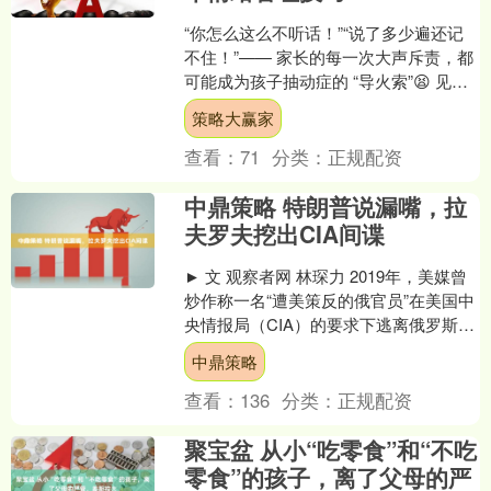
“你怎么这么不听话！”“说了多少遍还记
不住！”—— 家长的每一次大声斥责，都
可能成为孩子抽动症的 “导火索”😫 见过
太多家庭因长期吼叫、高压养育，让娃
策略大赢家
出现频繁眨....
查看：
71
分类：
正规配资
中鼎策略 特朗普说漏嘴，拉
夫罗夫挖出CIA间谍
► 文 观察者网 林琛力 2019年，美媒曾
炒作称一名“遭美策反的俄官员”在美国中
央情报局（CIA）的要求下逃离俄罗斯。
近日，俄罗斯消息人士最新披露，该名
中鼎策略
间谍是....
查看：
136
分类：
正规配资
聚宝盆 从小“吃零食”和“不吃
零食”的孩子，离了父母的严