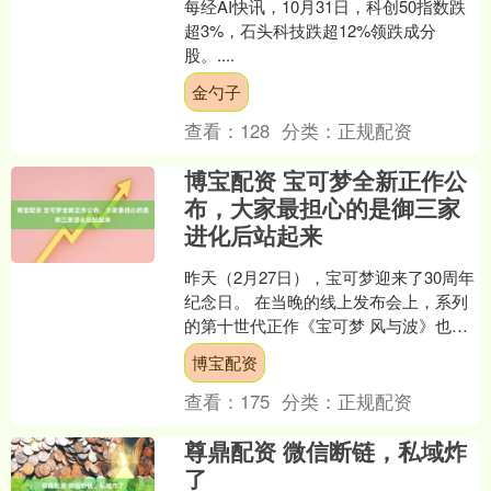
每经AI快讯，10月31日，科创50指数跌
超3%，石头科技跌超12%领跌成分
股。....
金勺子
查看：
128
分类：
正规配资
博宝配资 宝可梦全新正作公
布，大家最担心的是御三家
进化后站起来
昨天（2月27日），宝可梦迎来了30周年
纪念日。 在当晚的线上发布会上，系列
的第十世代正作《宝可梦 风与波》也正
式公布，预定于2027年登录NS2平台。
博宝配资
该作以....
查看：
175
分类：
正规配资
尊鼎配资 微信断链，私域炸
了