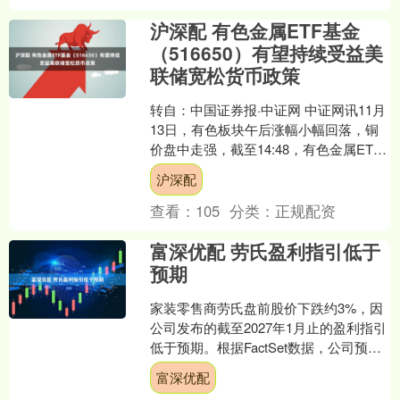
沪深配 有色金属ETF基金
（516650）有望持续受益美
联储宽松货币政策
转自：中国证券报·中证网 中证网讯11月
13日，有色板块午后涨幅小幅回落，铜
价盘中走强，截至14:48，有色金属ETF
基金（516650）涨幅收窄至4.06%，....
沪深配
查看：
105
分类：
正规配资
富深优配 劳氏盈利指引低于
预期
家装零售商劳氏盘前股价下跌约3%，因
公司发布的截至2027年1月止的盈利指引
低于预期。根据FactSet数据，公司预计
该期间调整后每股收益在12.25至12.7....
富深优配