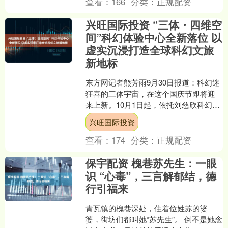
查看：
166
分类：
正规配资
兴旺国际投资 “三体・四维空
间”科幻体验中心全新落位 以
虚实沉浸打造全球科幻文旅
新地标
东方网记者熊芳雨9月30日报道：科幻迷
狂喜的三体宇宙，在这个国庆节即将迎
来上新。10月1日起，依托刘慈欣科幻巨
作《三体》打造的“三体・四维空间 科幻
兴旺国际投资
体验中心”正....
查看：
174
分类：
正规配资
保宇配资 槐巷苏先生：一眼
识 “心毒”，三言解郁结，德
行引福来
青瓦镇的槐巷深处，住着位姓苏的婆
婆，街坊们都叫她“苏先生”。 倒不是她念