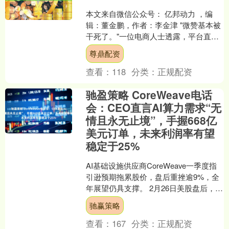
本文来自微信公众号： 亿邦动力 ，编
辑：董金鹏，作者：李金津 "微赞基本被
干死了。"一位电商人士透露，平台直播
功能被封，引发行业大地震。亿邦动力
尊鼎配资
向微赞内部人士求....
查看：
118
分类：
正规配资
驰盈策略 CoreWeave电话
会：CEO直言AI算力需求“无
情且永无止境”，手握668亿
美元订单，未来利润率有望
稳定于25%
AI基础设施供应商CoreWeave一季度指
引逊预期拖累股价，盘后重挫逾9%，全
年展望仍具支撑。 2月26日美股盘后，
CoreWeave第四季度调整后每股亏损5....
驰赢策略
查看：
167
分类：
正规配资