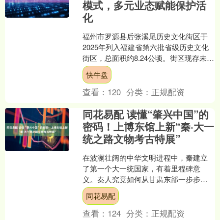
模式，多元业态赋能保护活
化
福州市罗源县后张溪尾历史文化街区于
2025年列入福建省第六批省级历史文化
街区，总面积约8.24公顷。街区现存未定
级不可移动文物3处，历史建筑27处，完
快牛盘
整保留着宅....
查看：
120
分类：
正规配资
同花易配 读懂“肇兴中国”的
密码！上博东馆上新“秦·大一
统之路文物考古特展”
在波澜壮阔的中华文明进程中，秦建立
了第一个大一统国家，有着里程碑意
义。秦人究竟如何从甘肃东部一步步走
向关中、走向咸阳，最终完成统一大
同花易配
业？他们经历了怎样的制度演进....
查看：
124
分类：
正规配资