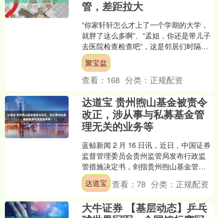
管，差距拉大
“你家轩轩怎么才上了一个学期的大学，
就胖了这么多啊”、“孟姐，你还是带儿子
去医院检查检查吧”，这是邻居们时隔一
个学期后，看到孟姐家儿子轩轩的第一
聚宝盆
反应。毕竟，谁也....
查看：
168
分类：
正规配资
达道宝 贵州煦山基金被责令
改正，涉从事与私募基金管
理无关的业务等
蓝鲸新闻 2 月 16 日讯，近日，中国证券
监督管理委员会贵州监管局发布行政监
管措施决定书，剑指贵州煦山基金管理
有限公司及其法定代表人斯劲、合规负
达道宝
查看：
78
分类：
正规配资
责人陈栋。 决....
大牛证券 【基层动态】乒乓