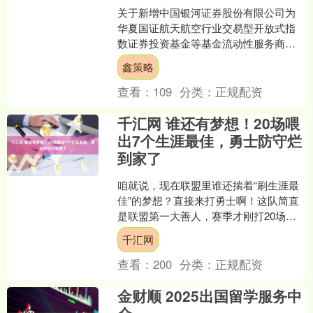
关于新增中国银河证券股份有限公司为
华夏国证航天航空行业交易型开放式指
数证券投资基金等基金流动性服务商的
公告为促进华夏国证航天航空行业交易
鑫策略
型开放式指数证券投资基金....
查看：
109
分类：
正规配资
千汇网 谁还有梦想！20场喂
出7个生涯最佳，勇士防守烂
到家了
咱就说，现在联盟里谁还揣着“刷生涯最
佳”的梦想？直接来打勇士啊！这队简直
是联盟第一大善人，赛季才刚打20场，
居然硬生生让7个球员打出了自己职业生
千汇网
涯最好的单场数据....
查看：
200
分类：
正规配资
金财顺 2025出国留学服务中
介