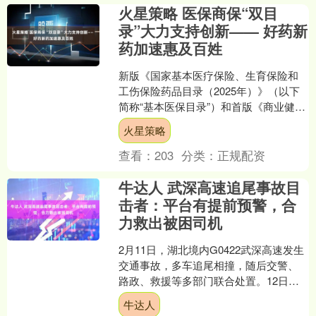
火星策略 医保商保“双目
录”大力支持创新—— 好药新
药加速惠及百姓
新版《国家基本医疗保险、生育保险和
工伤保险药品目录（2025年）》（以下
简称“基本医保目录”）和首版《商业健康
保险创新药品目录（2025年）》（以下
火星策略
简称“商保创....
查看：
203
分类：
正规配资
牛达人 武深高速追尾事故目
击者：平台有提前预警，合
力救出被困司机
2月11日，湖北境内G0422武深高速发生
交通事故，多车追尾相撞，随后交警、
路政、救援等多部门联合处置。12日，
有事故目击者告诉南都N视频记者，“事
牛达人
发时，我和父....