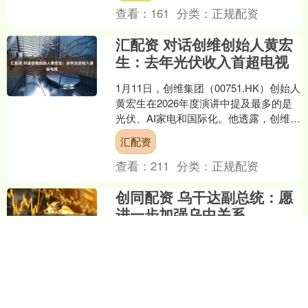
查看：
161
分类：
正规配资
汇配资 对话创维创始人黄宏
生：去年光伏收入首超电视
1月11日，创维集团（00751.HK）创始人
黄宏生在2026年度演讲中提及最多的是
光伏、AI家电和国际化。他透露，创维光
伏2025年收入预计首次超过创维电
汇配资
视。....
查看：
211
分类：
正规配资
创同配资 乌干达副总统：愿
进一步加强乌中关系
新华社坎帕拉2月9日电（记者 聂祖国）
乌干达副总统杰西卡·阿卢波8日表示，乌
中合作实现互利共赢，乌干达愿进一步
加强同中国的关系。 乌干达华侨华人“温
创同配资
暖迎春 共庆....