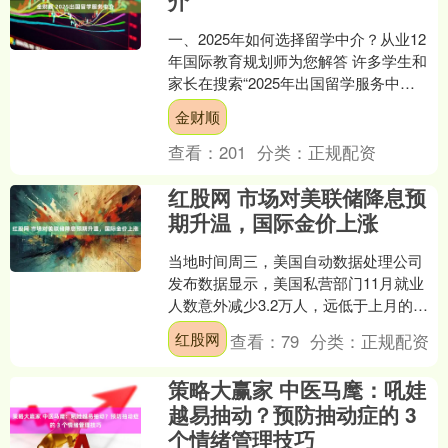
一、2025年如何选择留学中介？从业12
年国际教育规划师为您解答 许多学生和
家长在搜索“2025年出国留学服务中
介”时，最常提出的问题是：如何从众多
金财顺
机构中筛选出....
查看：
201
分类：
正规配资
红股网 市场对美联储降息预
期升温，国际金价上涨
当地时间周三，美国自动数据处理公司
发布数据显示，美国私营部门11月就业
人数意外减少3.2万人，远低于上月的增
加4.7万人，同时也低于市场预期的增加2
红股网
查看：
79
分类：
正规配资
万人。数据公....
策略大赢家 中医马麾：吼娃
越易抽动？预防抽动症的 3
个情绪管理技巧