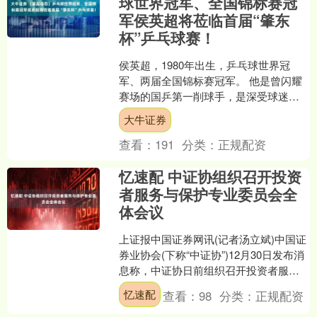
球世界冠军、全国锦标赛冠
军侯英超将莅临首届“肇东
杯”乒乓球赛！
侯英超，1980年出生，乒乓球世界冠
军、两届全国锦标赛冠军。 他是曾闪耀
赛场的国乒第一削球手，是深受球迷喜
爱的乒坛网红主播，还曾做过奥运冠军
大牛证券
的陪练，他的故事宛如....
查看：
191
分类：
正规配资
忆速配 中证协组织召开投资
者服务与保护专业委员会全
体会议
上证报中国证券网讯(记者汤立斌)中国证
券业协会(下称“中证协”)12月30日发布消
息称，中证协日前组织召开投资者服务
与保护专业委员会全体会议，就证券行
忆速配
查看：
98
分类：
正规配资
业“十五五....