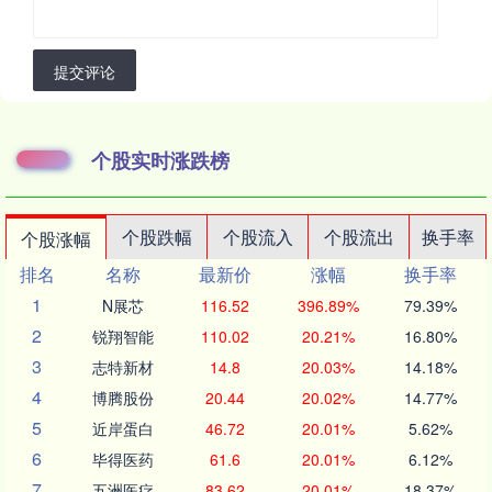
提交评论
个股实时涨跌榜
个股跌幅
个股流入
个股流出
换手率
个股涨幅
排名
名称
最新价
涨幅
换手率
1
N展芯
116.52
396.89%
79.39%
2
锐翔智能
110.02
20.21%
16.80%
3
志特新材
14.8
20.03%
14.18%
4
博腾股份
20.44
20.02%
14.77%
5
近岸蛋白
46.72
20.01%
5.62%
6
毕得医药
61.6
20.01%
6.12%
7
五洲医疗
83.62
20.01%
18.37%