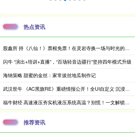
热点资讯
股鑫所 持《八仙！》票根免票！在灵岩寺换一场与时光的重逢
闪牛 “演出+培训+直播”，“百场轻音边疆行”坚持四年模式升级
海纳策略 甜蜜的金丝：家常拔丝地瓜制作记
武汉世牛 《AC黑旗RE》重磅情报公开！全UI自定义 沉浸拉满
福牛财经 高速液压夯实机液压系统高温？别慌！一文解锁全场景降温解决方案_压力测试_病灶_散热器
推荐资讯