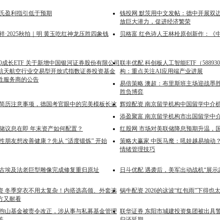
劳氏盈利指引低于预期
钱投网 默茨用中文发帖：德中开展双
放巨大潜力，促进经济繁荣
祥·2025秋拍｜明 黄玉吃红神龙压胜四象钱
贝格富 红色诗人王林栓原创新作：《
00成长ETF 关于新增中国银河证券股份有限公司
联丰优配 科创板人工智能ETF（5889
航天航空行业交易型开放式指数证券投资基金
构：重点关注AI应用端产业进展
性服务商的公告
易倍策略 澳超：布里斯班主场迎战墨
胜负博弈
科简历注意事项，德国考官眼中的完美模板长这
辉煌配资 南京留学机构中国留学中介
添盈聚富 南京留学机构市出国留学中
联储议息在即 年末资产如何配置？
红股网 市场对美联储降息预期升温，
性朋友想改善健康？先从 “适度锻炼” 开始
策略大赢家 中医马麾：吼娃越易抽动？
情绪管理技巧
座古埃及法老巨型雕像完成修复重归原址
日斗优配 遇袭后，美军出动战机“展示
资 冬季穿衣不用太复杂！内搭选高领、外套选
锅牛配资 2026的这波“红包雨”下得也
方又耐看
州煦山基金被责令改正，涉从事与私募基金管理
联华证券 东阳市城建投资集团被出具
等
归还延期