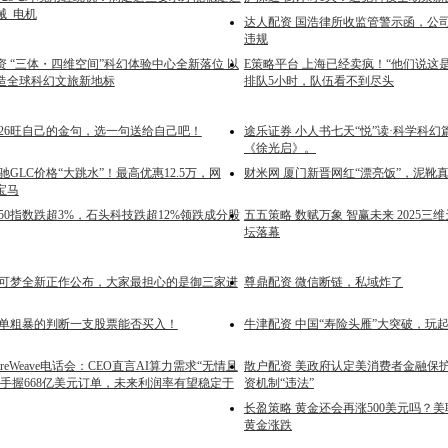
械_电机
达人配资 国浩律所收监管警示函，公
违规
 “三体・四维空间”科幻体验中心全新落位 以
E策略平台 上海已经卖疯！“他们说这
造全球科幻文旅新地标
排队5小时，队伍看不到尽头
026旺自己的金句，选一句送给自己吧！
途乐证券 小人书七天“悦”读·科学科
《徐光启》。
驰GLC价格“大跳水”！最高优惠12.5万，网
财米网 厦门新晋网红“漂亮饭”，泥靴
宝马
50指数跌超3%，石头科技跌超12%领跌成分股
五五策略 数赋万象 智赢未来 2025
坛落幕
宝可梦全新正作公布，大家最担心的是御三家进
尊鼎配资 微信断链，私域炸了
简单粗暴的判断一支股票能否买入！
牛津配资 中国“寿险头雁”大突破，玩起“AI
reWeave电话会：CEO直言AI算力需求“无情且
散户配资 美政府认定美消费者金融保
，手握668亿美元订单，未来利润率有望稳定于
资机制“违法”
长盈策略 黄金还会再涨500美元吗？
黄金涨跌