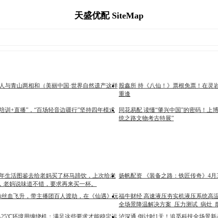
天盛优配 SiteMap
 人与青山两相和（美丽中国·世界自然遗产这样
股鑫所 持《八仙！》票根免票！在灵
重逢
+培训+直播”，“百场轻音边疆行”坚持四年模式
同花易配 读懂“肇兴中国”的密码！上博
统之路文物考古特展”
新年生活图鉴去给老妈买了杯马蹄饮，上次给老
扬帆配资 《装备之路：铁匠传奇》4月3
，老妈说味道不错，要求再来买一杯。
Uzi丝血飞升，带主播团百人渡劫，在《仙遇》玩
福牛财经 高速液压夯实机液压系统高
全场景降温解决方案_压力测试_病灶_
 -25℃环境用缠绕机：满足这些要求才能稳定运
泸深通 倒计时1天！追觅科技全场景