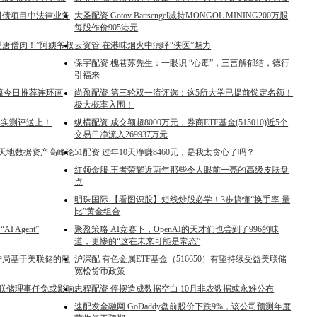
司债项目中法律业务
大圣配资 Gotov Battsengel减持MONGOL MINING200万股
每股作价905港元
是唐僧肉！”阿姨爷叔
云资管 在港味烟火中演绎“侠医”魅力
保宇配资 槐巷苏先生：一眼识 “心毒”，三言解郁结，德行
引福来
幻篇今日推荐连环画
尚盈配资 第三轮双一流评选：这5所大学已提前锁定名额！
极大概率入围！
真实测评送上！
纵横配资 成交额超8000万元，券商ETF基金(515010)近5个
交易日净流入269937万元
三维天地数据资产高峰论
51配资 过年10天净赚8460元，是我太贪心了吗？
红领金服 王者荣耀近两年那些令人眼前一亮的高级皮肤盘
点
明珠国际 【看图识股】短线炒股必学！3步搞懂“换手率 量
比”黄金组合
 Agent”
聚盈策略 AI竞赛下，OpenAI的天才们也尝到了996的味
道，更惨的“这在未来可能是常态”
护局基于美联储的融
沪深配 有色金属ETF基金（516650）有望持续受益美联储
宽松货币政策
美联储理事任免或影响
忠程配资 停摆造成数据空白 10月非农数据或永难公布
速配发金融网 GoDaddy盘前股价下跌9%，该公司预测年度