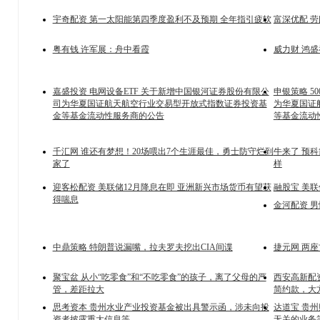
宇奇配资 第一太阳能第四季度盈利不及预期 全年指引疲软
富深优配 
粤有钱 许军展：舟中看霞
威力财 鸿盛
嘉盛投资 电网设备ETF 关于新增中国银河证券股份有限公
申银策略 5
司为华夏国证航天航空行业交易型开放式指数证券投资基
为华夏国证
金等基金流动性服务商的公告
等基金流动
千汇网 谁还有梦想！20场喂出7个生涯最佳，勇士防守烂到
牛来了 预
家了
样
迎客松配资 美联储12月降息在即 亚洲新兴市场货币有望获
融股宝 美
得喘息
金河配资 男
中鼎策略 特朗普说漏嘴，拉夫罗夫挖出CIA间谍
捷元网 两
聚宝盆 从小“吃零食”和“不吃零食”的孩子，离了父母的严
西安高新配
管，差距拉大
简约款，大
思考资本 贵州水业产业投资基金被出具警示函，涉未向投
达道宝 贵
资者披露重大信息等
无关的业务