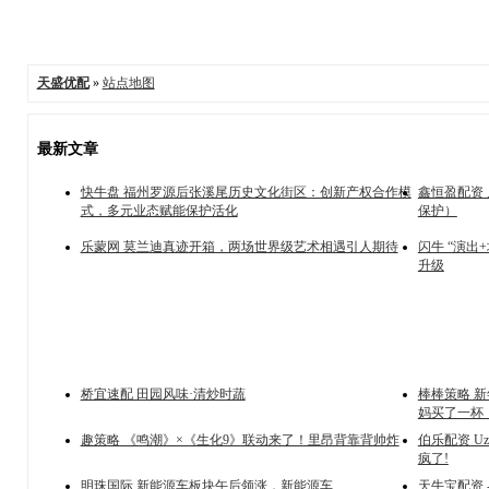
天盛优配
»
站点地图
最新文章
快牛盘 福州罗源后张溪尾历史文化街区：创新产权合作模
鑫恒盈配资
式，多元业态赋能保护活化
保护）
乐蒙网 莫兰迪真迹开箱，两场世界级艺术相遇引人期待
闪牛 “演出
升级
桥宜速配 田园风味·清炒时蔬
棒棒策略 
妈买了一杯
趣策略 《鸣潮》×《生化9》联动来了！里昂背靠背帅炸
伯乐配资 
疯了!
明珠国际 新能源车板块午后领涨，新能源车
天牛宝配资