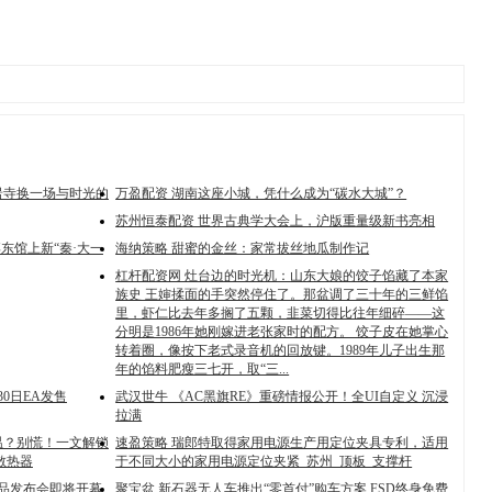
岩寺换一场与时光的
万盈配资 湖南这座小城，凭什么成为“碳水大城”？
苏州恒泰配资 世界古典学大会上，沪版重量级新书亮相
东馆上新“秦·大一
海纳策略 甜蜜的金丝：家常拔丝地瓜制作记
杠杆配资网 灶台边的时光机：山东大娘的饺子馅藏了本家
族史 王婶揉面的手突然停住了。那盆调了三十年的三鲜馅
里，虾仁比去年多搁了五颗，韭菜切得比往年细碎——这
分明是1986年她刚嫁进老张家时的配方。 饺子皮在她掌心
转着圈，像按下老式录音机的回放键。1989年儿子出生那
年的馅料肥瘦三七开，取“三...
0日EA发售
武汉世牛 《AC黑旗RE》重磅情报公开！全UI自定义 沉浸
拉满
温？别慌！一文解锁
速盈策略 瑞郎特取得家用电源生产用定位夹具专利，适用
散热器
于不同大小的家用电源定位夹紧_苏州_顶板_支撑杆
新品发布会即将开幕
聚宝盆 新石器无人车推出“零首付”购车方案 FSD终身免费