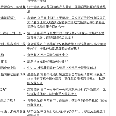
营收低于预期
边经贸合作，能够释
快牛策略 庹淑芹国画作品入展第二届园彩墨韵圆明园精品
展
中华舞蹈赋》
鑫策略 公用事业ETF 关于新增中国银河证券股份有限公司
为华夏国证航天航空行业交易型开放式指数证券投资基金
等基金流动性服务商的公告
30）盘初上涨，机
第二证券 荷甲保级生死战：兹沃勒VS海伦芬 主场绞杀对
决青春风暴，谁能摆脱降级泥潭？
胜利，排名差距下的
金来源配资 主场防反 VS 客场攻势！兹沃勒 81% 高空争顶
率死守，海伦芬肋部渗透能否破密集？
机构
金财顺 2025出国留学服务中介
介排名
股票king 服务贸易业务问答1-10
国际金价上涨
牛达人 补肾壮阳吃什么管用？2025男士能量剂解析
预防抽动症的 3 个
星星配资 邯郸早泄治疗需注重安全与隐私！邯郸玛丽亚严
格执行医疗标准操作流程，确保每位患者获得安心、私密
的专业服务
武力”
新富策略 厦门一女子在一公司就职未缴社保导致断档，无
法领取退休金，法院出手20天补缴！
太高级了吧？
粤有钱配资 马年春节，高情商小孩必学的100条礼仪（家长
收藏起来）
警示函，涉募集资金
联丰优配 中国银行浙江省分行被罚47万，涉违反金融统计
管理规定