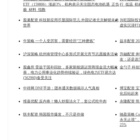
ETF（159806）涨超3%，机构表示关注固态电池机遇_正负
行_低温_机
极_材料_指数
股巢配资 科技新应用尽显国际范儿 外国记者北京解锁未来
兴旺国际投资
世界
虚实沉浸打
牛策略 一个人变厉害，需要经历“三种磨炼”
益丰配资 2
沪深策略 杭州南管理中心多形式开展元宵节志愿服务活动
升融配资 奔
友：还是选
股鑫所 受益于国补回款，多家新能源运营商现金流大幅改
金勺子 科创
善，电力公用事业化趋势持续验证，绿色电力ETF易方达
(562960)备受关注
中祥网 DNF手游：团本通关数据揭示人气真相
博宝配资 
化后站起来
维嘉优配 反内卷！懒人炒股法火了，套公式吃牛肉
永隆配资 
联丰配资 韩国股市爆发，不只是存储
驰盈策略 Co
永无止境”
25%