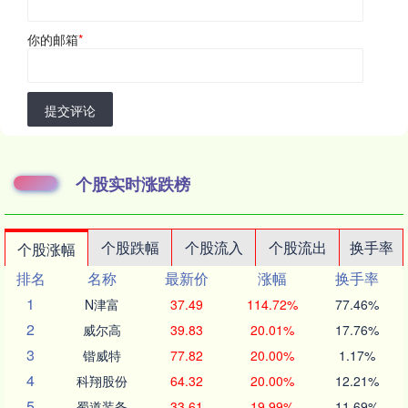
你的邮箱
*
提交评论
个股实时涨跌榜
个股跌幅
个股流入
个股流出
换手率
个股涨幅
排名
名称
最新价
涨幅
换手率
1
N津富
37.49
114.72%
77.46%
2
威尔高
39.83
20.01%
17.76%
3
锴威特
77.82
20.00%
1.17%
4
科翔股份
64.32
20.00%
12.21%
5
蜀道装备
33.61
19.99%
11.69%