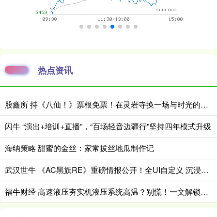
热点资讯
股鑫所 持《八仙！》票根免票！在灵岩寺换一场与时光的重逢
闪牛 “演出+培训+直播”，“百场轻音边疆行”坚持四年模式升级
海纳策略 甜蜜的金丝：家常拔丝地瓜制作记
武汉世牛 《AC黑旗RE》重磅情报公开！全UI自定义 沉浸拉满
福牛财经 高速液压夯实机液压系统高温？别慌！一文解锁全场景降温解决方案_压力测试_病灶_散热器