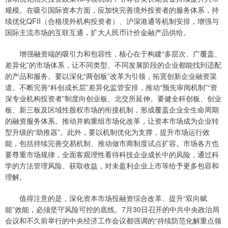
规模。在吸引国际资本方面，应加快完善境外投资者的服务体系，持
续优化QFII（合格境外机构投资者）、沪深港通等机制安排，增强与
国际主流市场的互联互通，扩大人民币计价金融产品供给。
增强融资端的吸引力和包容性，核心在于构建“多层次、广覆盖、
差异化”的市场体系，让不同类型、不同发展阶段的企业都能找到适配
的产品和服务。要以深化“两创板”改革为引领，拓宽创新企业融资渠
道。不断完善“科创成长层”差异化监管安排，推动“预先审阅机制”“资
深专业机构投资者”制度向创业板、北交所延伸。要健全科创板、创业
板、新三板及区域性股权市场的衔接机制，形成覆盖企业全生命周期
的融资服务体系。推动并购重组市场化改革，让资本市场成为企业转
型升级的“助推器”。此外，要以机制优化为支撑，提升市场运行效
能，包括持续完善交易机制、推动做市商制度试点扩容。市场各方也
要尊重市场规律，全面客观理性看待科技企业成长中的风险，通过科
学的方法管理风险、获取收益，对未盈利企业上市等给予更多包容和
理解。
值得注意的是，深化资本市场投融资综合改革、提升“双向赋
能”效能，必须坚守风险可控的底线。7月30日召开的中共中央政治局
会议和不久前举行的中央经济工作会议都强调的“持续防范化解重点领