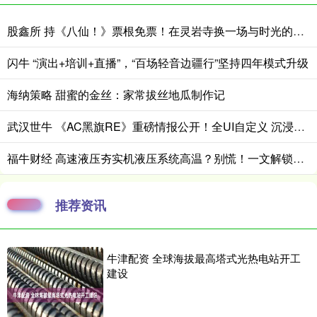
股鑫所 持《八仙！》票根免票！在灵岩寺换一场与时光的重逢
闪牛 “演出+培训+直播”，“百场轻音边疆行”坚持四年模式升级
海纳策略 甜蜜的金丝：家常拔丝地瓜制作记
武汉世牛 《AC黑旗RE》重磅情报公开！全UI自定义 沉浸拉满
福牛财经 高速液压夯实机液压系统高温？别慌！一文解锁全场景降温解决方案_压力测试_病灶_散热器
推荐资讯
牛津配资 全球海拔最高塔式光热电站开工
建设