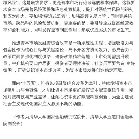
域风险”，这是底线要求，更是资本市场行稳致远的根本保障。这就要
求资本市场完善风险预警和应急处置机制，提升对系统性风险的识别
和应对能力。要加强“穿透式监管”，加强高频交易监管，同时完善跨
市场、跨品种的风险预警机制。更重要的是，要引导企业提高经营效
率和盈利能力，同时发挥退市制度作用，形成优胜劣汰的市场生态。
推进资本市场投融资综合改革是一项系统性工程，增强吸引力与
包容性作为核心目标与关键路径，离不开各方协同发力、形成合力：
政策层面要强化制度供给，确保政策精准落地；上市公司需提升质
量，中介机构要归位尽责，投资者要理性决策；社会层面要营造“良好
氛围”，正确认识资本市场改革，为资本市场发展创造稳定环境。
面向“十五五”，唯有以投融资综合改革为牵引，持续增强资本市
场吸引力与包容性，才能让资本市场更好发挥资本配置枢纽作用，精
准对接科技与产业需求，让耐心资本更好赋能科技创新，为全面建设
社会主义现代化国家注入源源不断的动能。
（作者为清华大学国家金融研究院院长、清华大学五道口金融学
院副院长）