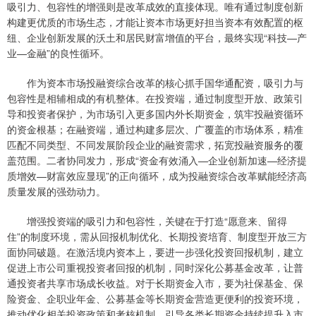
吸引力、包容性的增强则是改革成效的直接体现。唯有通过制度创新
构建更优质的市场生态，才能让资本市场更好担当资本有效配置的枢
纽、企业创新发展的沃土和居民财富增值的平台，最终实现“科技—产
业—金融”的良性循环。
作为资本市场投融资综合改革的核心抓手国华通配资，吸引力与
包容性是相辅相成的有机整体。在投资端，通过制度型开放、政策引
导和投资者保护，为市场引入更多国内外长期资金，筑牢投融资循环
的资金根基；在融资端，通过构建多层次、广覆盖的市场体系，精准
匹配不同类型、不同发展阶段企业的融资需求，拓宽投融资服务的覆
盖范围。二者协同发力，形成“资金有效涌入—企业创新加速—经济提
质增效—财富效应显现”的正向循环，成为投融资综合改革赋能经济高
质量发展的强劲动力。
增强投资端的吸引力和包容性，关键在于打造“愿意来、留得
住”的制度环境，需从回报机制优化、长期投资培育、制度型开放三方
面协同破题。在激活境内资本上，要进一步强化投资回报机制，建立
促进上市公司重视投资者回报的机制，同时深化公募基金改革，让普
通投资者共享市场成长收益。对于长期资金入市，要为社保基金、保
险资金、企职业年金、公募基金等长期资金营造更便利的投资环境，
推动优化相关投资政策和考核机制，引导各类长期资金持续提升入市